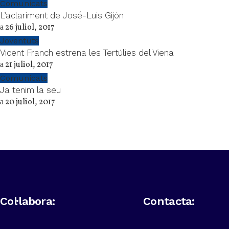
Comunicats
L’aclariment de José-Luis Gijón
26 juliol, 2017
Joventuts
Vicent Franch estrena les Tertúlies del Viena
21 juliol, 2017
Comunicats
Ja tenim la seu
20 juliol, 2017
Col·labora:
Contacta: