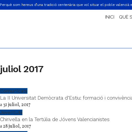
Perquè som hereus d’una tradició centenària que vol situar el poble valencià 
INICI
QUÈ 
juliol 2017
Comunicats
La II Universitat Demòcrata d’Estiu: formació i convivènci
31 juliol, 2017
Joventuts
Chirivella en la Tertúlia de Jóvens Valencianistes
28 juliol, 2017