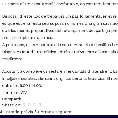
Es tracta d´un espai ampli i confortable, on estarem fent tots
Disposar d´este lloc de treball és un pas fonamental en el rein
és que estrenar esta seu suposa no només una gran satisfac
què les faenes preparatives del rellançament del partit ja per
molt prompte anirà a més.
A poc a poc, estem portant a la seu central els dispositius i m
Disposem tant d´una oficina administrativa com d´una sala de
rendiment.
Acosta´t a conéixer-nos i estarem encantats d´atendre´t. Es
info@democratesvalencians.org
i concerta la teua cita. El no
entre les 9.00 i 14.00.
#entretotsDV
Compartir
Share on:
Entrada prèvia
Entrada següent