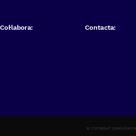
Col·labora:
Contacta:
© COPYRIGHT DEMÒCRATES 