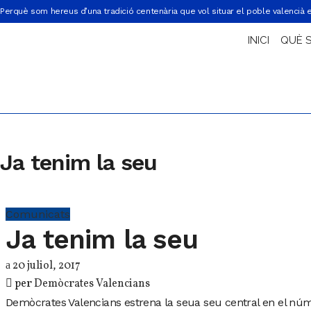
Perquè som hereus d’una tradició centenària que vol situar el poble valencià 
INICI
QUÈ 
Ja tenim la seu
Comunicats
Ja tenim la seu
20 juliol, 2017
per
Demòcrates Valencians
Demòcrates Valencians estrena la seua seu central en el núme