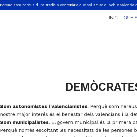
Perquè som hereus d’una tradició centenària que vol situar el poble valencià 
INICI
QUÈ 
DEMÒCRATES
Som autonomistes i valencianistes
. Perquè som hereus 
nostre major interés és el benestar dels valencians i la def
Som municipalistes
. El govern municipal és la primera c
Perquè només escoltant les necessitats de les persones b