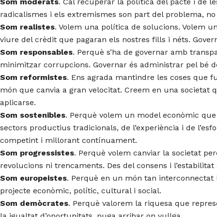
Som moderats
. Cal recuperar la política del pacte i de 
radicalismes i els extremismes son part del problema, no 
Som realistes
. Volem una política de solucions. Volem una
viure del crèdit que pagaran els nostres fills i néts. Gove
Som responsables
. Perquè s’ha de governar amb transpa
minimitzar corrupcions. Governar és administrar pel bé de
Som reformistes
. Ens agrada mantindre les coses que f
món que canvia a gran velocitat. Creem en una societat q
aplicarse.
Som sostenibles
. Perquè volem un model econòmic que as
sectors productius tradicionals, de l’experiència i de l’es
competint i millorant contínuament.
Som progressistes
. Perquè volem canviar la societat pe
revolucions ni trencaments. Des del consens i l’estabilitat 
Som europeistes
. Perquè en un món tan interconnectat l
projecte econòmic, polític, cultural i social.
Som demòcrates
. Perquè valorem la riquesa que represen
la igualtat d’oportunitats, puga arribar on vullga.