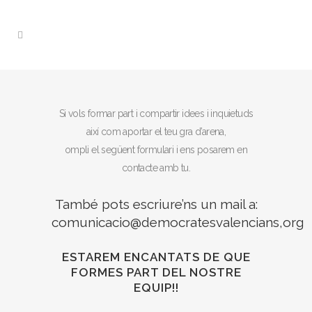
Si vols formar part i compartir idees i inquietuds
així com aportar el teu gra d’arena,
ompli el següent formulari i ens posarem en
contacte amb tu.
També pots escriure’ns un mail a:
comunicacio@democratesvalencians,org
ESTAREM ENCANTATS DE QUE
FORMES PART DEL NOSTRE
EQUIP!!