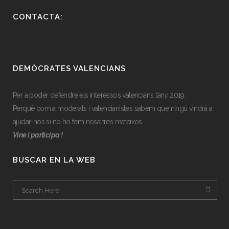
CONTACTA:
DEMÒCRATES VALENCIANS
Per a poder defendre els interessos valencians l’any 2019.
Perquè com a moderats i valencianistes sabem que ningú vindrà a
ajudar-nos si no ho fem nosaltres mateixos.
Vine i participa !
BUSCAR EN LA WEB