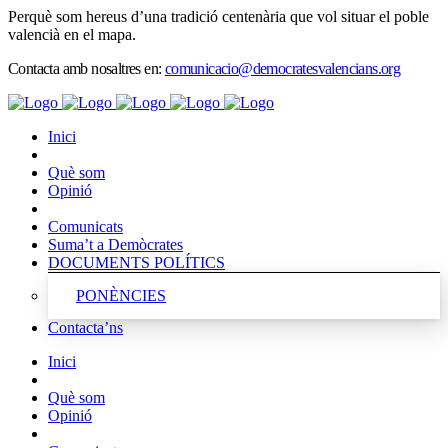
Perquè som hereus d’una tradició centenària que vol situar el poble
valencià en el mapa.
Contacta amb nosaltres en:
comunicacio@democratesvalencians.org
Inici
Què som
Opinió
Comunicats
Suma’t a Demòcrates
DOCUMENTS POLÍTICS
PONÈNCIES
Contacta’ns
Inici
Què som
Opinió