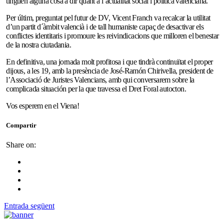
tinguen alguna cosa a dir quant a l’actualitat social i política valenciana.
Per últim, preguntat pel futur de DV, Vicent Franch va recalcar la utilitat
d’un partit d´àmbit valencià i de tall humaniste capaç de desactivar els
conflictes identitaris i promoure les reivindicacions que milloren el benestar
de la nostra ciutadania.
En definitiva, una jornada molt profitosa i que tindrà continuïtat el proper
dijous, a les 19, amb la presència de José-Ramón Chirivella, president de
l’Associació de Juristes Valencians, amb qui conversarem sobre la
complicada situación per la que travessa el Dret Foral autocton.
Vos esperem en el Viena!
Compartir
Share on:
Entrada següent