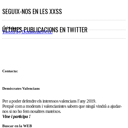
SEGUIX-NOS EN LES XXSS
ÚLTIMES PUBLICACIONS EN TWITTER
Col·labora:
Tweets by DemocratesVAL
Contacta:
Demòcrates Valencians
Per a poder defendre els interessos valencians l’any 2019.
Perquè com a moderats i valencianistes sabem que ningú vindrà a ajudar-
nos si no ho fem nosaltres mateixos.
Vine i participa !
Buscar en la WEB