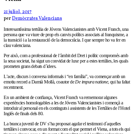
21 juliol, 2017
per
Demòcrates Valencians
Interesantíssima tertúlia de Jóvens Valencianistes amb Vicent Franch, una
persona que va viure de prop els canvis polítics associats al franquisme, a
la transició i a la restauració de la democràcia. I que sempre ho va fer en
clau valenciana.
Per això, com a professional de l’àmbit del Dret i polític compromés amb
la seua societat, ha sigut un convidat de luxe per a estes tertúlies, les quals
prometen grans debats d´idees.
L’acte, discurs i conversa informals i “en família”, va començar amb un
emotiu record a Damià Mollà, coautor de
De impura natione
, qui ha faltat
recentment.
En un ambient de confiança, Vicent Franch va rememorar algunes
experiències homologables a les de Jóvens Valencianistes i començà a
introduir al personal en els continguts i assistents de les Tertúlies de l’Hotel
Inglés de finals dels 80.
La branca juvenil de DV s’ha proposat agafar el testimoni d´aquelles
tertúlies i convocar, en un format com el que permet el Viena, a tots els qui