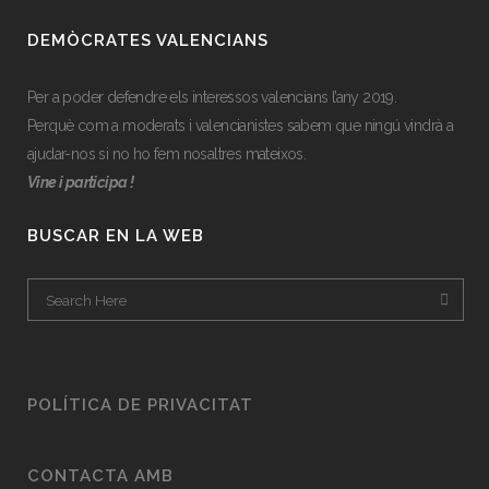
DEMÒCRATES VALENCIANS
Per a poder defendre els interessos valencians l’any 2019.
Perquè com a moderats i valencianistes sabem que ningú vindrà a
ajudar-nos si no ho fem nosaltres mateixos.
Vine i participa !
BUSCAR EN LA WEB
POLÍTICA DE PRIVACITAT
CONTACTA AMB