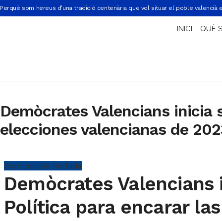
Perquè som hereus d’una tradició centenària que vol situar el poble valencià 
INICI
QUÈ 
Demòcrates Valencians inicia s
elecciones valencianas de 202
Comunicats
Portada
Demòcrates Valencians i
Política para encarar la