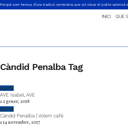
Perquè som hereus d’una tradició centenària que vol situar el poble valencià 
INICI
QUÈ 
Càndid Penalba Tag
Opinió
AVE Isabel, AVE
2 gener, 2018
Opinió
Càndid Penalba | Volem café
14 novembre, 2017