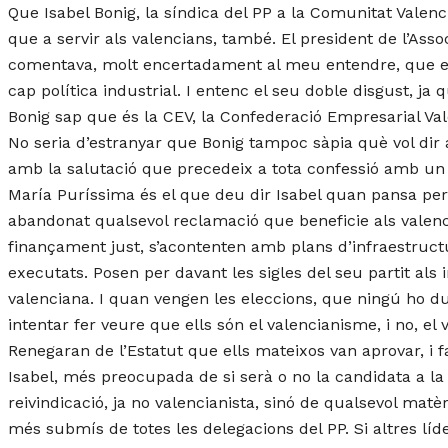
Que Isabel Bonig, la síndica del PP a la Comunitat Valen
que a servir als valencians, també. El president de l’Ass
comentava, molt encertadament al meu entendre, que el 
cap política industrial. I entenc el seu doble disgust, ja q
Bonig sap que és la CEV, la Confederació Empresarial Va
No seria d’estranyar que Bonig tampoc sàpia què vol dir 
amb la salutació que precedeix a tota confessió amb un
María Puríssima és el que deu dir Isabel quan pansa per 
abandonat qualsevol reclamació que beneficie als valen
finançament just, s’acontenten amb plans d’infraestruct
executats. Posen per davant les sigles del seu partit als i
valenciana. I quan vengen les eleccions, que ningú ho d
intentar fer veure que ells són el valencianisme, i no, e
Renegaran de l’Estatut que ells mateixos van aprovar, i f
Isabel, més preocupada de si serà o no la candidata a la
reivindicació, ja no valencianista, sinó de qualsevol matè
més submís de totes les delegacions del PP. Si altres líd