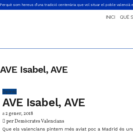
Perquè som hereus d’una tradició centenària que vol situar el poble valencià 
INICI
QUÈ 
AVE Isabel, AVE
Opinió
AVE Isabel, AVE
2 gener, 2018
per
Demòcrates Valencians
Que els valencians pintem més aviat poc a Madrid és una