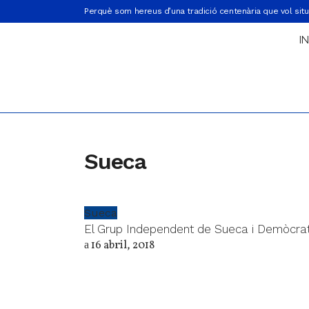
Perquè som hereus d’una tradició centenària que vol situ
IN
Sueca
Sueca
El Grup Independent de Sueca i Demòcrate
16 abril, 2018