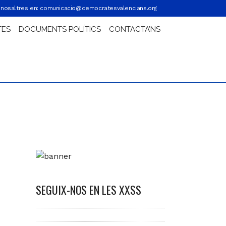
nosaltres en:
comunicacio@democratesvalencians.org
TES
DOCUMENTS POLÍTICS
CONTACTA’NS
SEGUIX-NOS EN LES XXSS