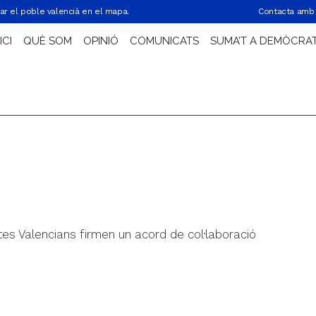
ar el poble valencià en el mapa.
Contacta amb 
ICI
QUÈ SOM
OPINIÓ
COMUNICATS
SUMA’T A DEMÒCRA
s Valencians firmen un acord de col·laboració