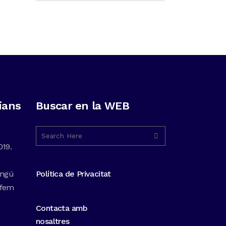
ians
Buscar en la WEB
019.
ingú
Política de Privacitat
 fem
Contacta amb
nosaltres