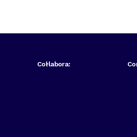
Col·labora:
Co