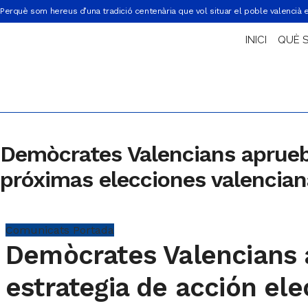
Perquè som hereus d’una tradició centenària que vol situar el poble valencià 
INICI
QUÈ 
Demòcrates Valencians aprueba
próximas elecciones valencia
Comunicats
Portada
Demòcrates Valencians 
estrategia de acción ele