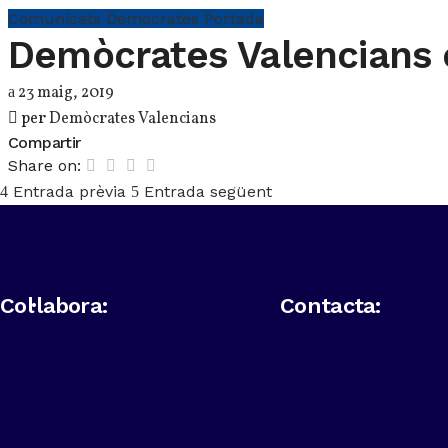
Comunicats
Democrates
Portada
Demòcrates Valencians 
23 maig, 2019
per
Demòcrates Valencians
Compartir
Share on:
Entrada prèvia
Entrada següent
Col·labora:
Contacta: