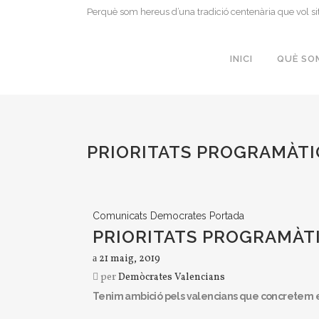
Perquè som hereus d’una tradició centenària que vol si
INICI
QUÈ SO
PRIORITATS PROGRAMÀTI
Comunicats
Democrates
Portada
PRIORITATS PROGRAMÀT
21 maig, 2019
per
Demòcrates Valencians
Tenim ambició pels valencians que concretem en