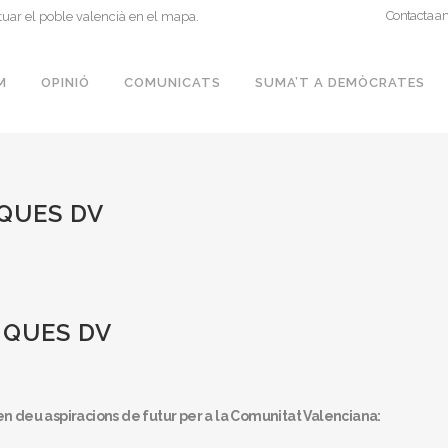
Contacta a
tuar el poble valencià en el mapa.
M
OPINIÓ
COMUNICATS
SUMA’T A DEMÒCRATES
QUES DV
IQUES DV
 deu aspiracions de futur per a la Comunitat Valenciana: