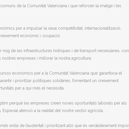
omuns de la Comunitat Valenciana i que reforcen la imatge i les
nòmics per a impulsar la seua competitivitat, internacionalització,
 creixement econòmic i ocupació.
er mig de les infraestructures hídriques i de transport necessàries, co
 nostres empreses i millorar la nostra agricultura.
recursos econòmics per a la Comunitat Valenciana que garantixca el
arantir i prioritzar polítiques solidàries, fomentant un creixement
unitats per a qui més el necessita.
 òptim perquè les empreses creen noves oportunitats laborals per als
Especial atenció a la realitat del nostre sector agrícola.
 més enllà de l’austeritat i prioritzant allò que és verdaderament impor