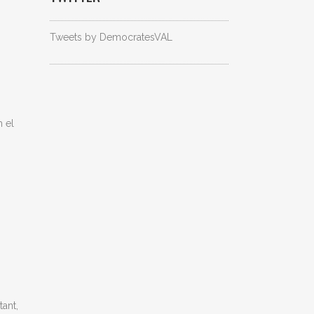
Tweets by DemocratesVAL
m el
tant,