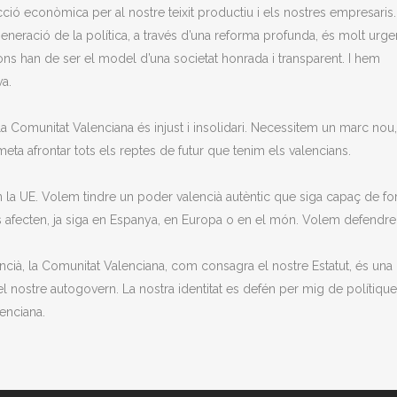
ió econòmica per al nostre teixit productiu i els nostres empresaris.
generació de la política, a través d’una reforma profunda, és molt urgen
ions han de ser el model d’una societat honrada i transparent. I hem
va.
la Comunitat Valenciana és injust i insolidari. Necessitem un marc nou
ta afrontar tots els reptes de futur que tenim els valencians.
en la UE. Volem tindre un poder valencià autèntic que siga capaç de f
s afecten, ja siga en Espanya, en Europa o en el món. Volem defendre
cià, la Comunitat Valenciana, com consagra el nostre Estatut, és una
 el nostre autogovern. La nostra identitat es defén per mig de polítiqu
lenciana.