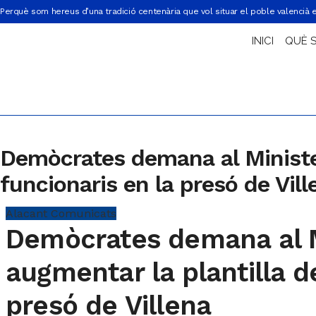
Perquè som hereus d’una tradició centenària que vol situar el poble valencià 
INICI
QUÈ 
Demòcrates demana al Ministeri
funcionaris en la presó de Vill
Alacant
Comunicats
Demòcrates demana al Mi
augmentar la plantilla d
presó de Villena