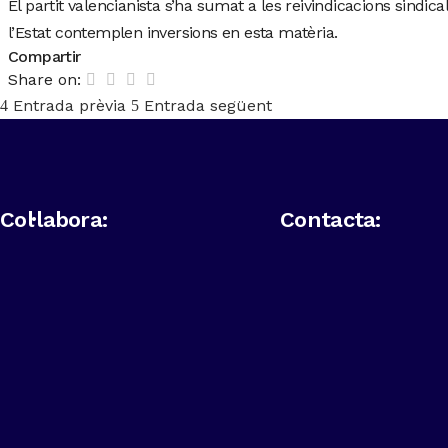
El partit valencianista s’ha sumat a les reivindicacions sind
l’Estat contemplen inversions en esta matèria.
Compartir
Share on:
Entrada prèvia
Entrada següent
Col·labora:
Contacta: