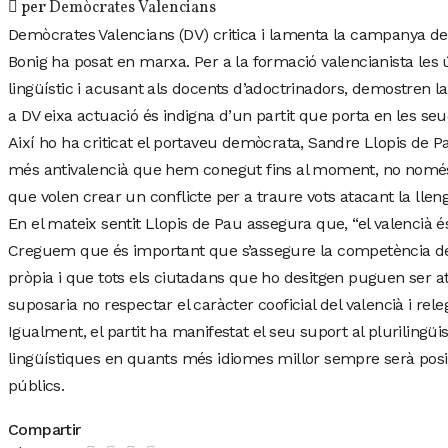
per
Demòcrates Valencians
Demòcrates Valencians (DV) critica i lamenta la campanya de 
Bonig ha posat en marxa. Per a la formació valencianista les 
lingüístic i acusant als docents d’adoctrinadors, demostren la
a DV eixa actuació és indigna d’un partit que porta en les se
Així ho ha criticat el portaveu demòcrata, Sandre Llopis de Pa
més antivalencià que hem conegut fins al moment, no només n
que volen crear un conflicte per a traure vots atacant la lleng
En el mateix sentit Llopis de Pau assegura que, “el valencià 
Creguem que és important que s’assegure la competència del
pròpia i que tots els ciutadans que ho desitgen puguen ser a
suposaria no respectar el caràcter cooficial del valencià i releg
Igualment, el partit ha manifestat el seu suport al plurilingü
lingüístiques en quants més idiomes millor sempre serà positi
públics.
Compartir