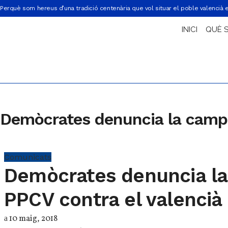
Perquè som hereus d’una tradició centenària que vol situar el poble valencià 
INICI
QUÈ 
Demòcrates denuncia la campa
Comunicats
Demòcrates denuncia l
PPCV contra el valencià
10 maig, 2018