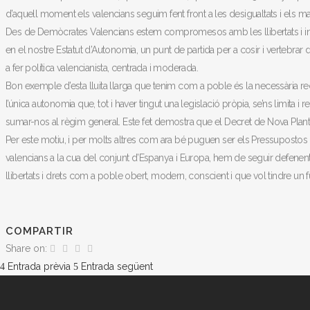
d’aquell moment els valencians seguim fent front a les desigualtats i els m
Des de Demòcrates Valencians estem compromesos amb les llibertats i inst
en el nostre Estatut d’Autonomia, un punt de partida per a cosir i vertebrar d
a fer política valencianista, centrada i moderada.
Bon exemple d’esta lluita llarga que tenim com a poble és la necessària re
l’única autonomia que, tot i haver tingut una legislació pròpia, se’ns limita i 
sumar-nos al règim general. Este fet demostra que el Decret de Nova Planta
Per este motiu, i per molts altres com ara bé puguen ser els Pressupostos
valencians a la cua del conjunt d’Espanya i Europa, hem de seguir defenent,
llibertats i drets com a poble obert, modern, conscient i que vol tindre un fu
COMPARTIR
Share on:
Entrada prèvia
Entrada següent