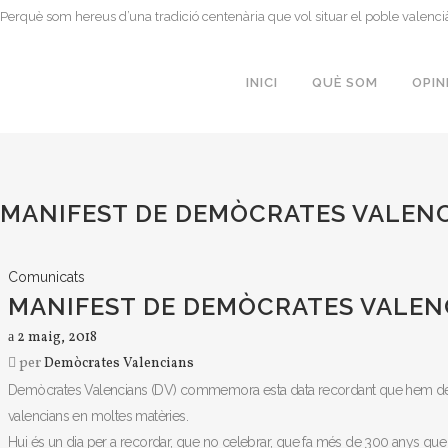
Perquè som hereus d’una tradició centenària que vol situar el poble valenci
INICI
QUÈ SOM
OPIN
MANIFEST DE DEMÒCRATES VALENCI
Comunicats
MANIFEST DE DEMÒCRATES VALENCI
2 maig, 2018
per
Demòcrates Valencians
Demòcrates Valencians (DV) commemora esta data recordant que hem de treba
valencians en moltes matèries.
Hui és un dia per a recordar, que no celebrar, que fa més de 300 anys que 