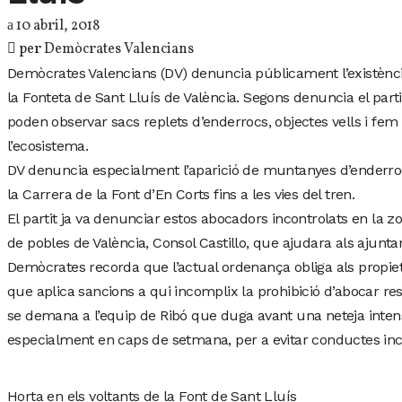
10 abril, 2018
per
Demòcrates Valencians
Demòcrates Valencians (DV) denuncia públicament l’existènci
la Fonteta de Sant Lluís de València. Segons denuncia el part
poden observar sacs replets d’enderrocs, objectes vells i fe
l’ecosistema.
DV denuncia especialment l’aparició de muntanyes d’enderroc
la Carrera de la Font d’En Corts fins a les vies del tren.
El partit ja va denunciar estos abocadors incontrolats en la z
de pobles de València, Consol Castillo, que ajudara als ajun
Demòcrates recorda que l’actual ordenança obliga als propiet
que aplica sancions a qui incomplix la prohibició d’abocar re
se demana a l’equip de Ribó que duga avant una neteja intensa
especialment en caps de setmana, per a evitar conductes inc
Horta en els voltants de la Font de Sant Lluís