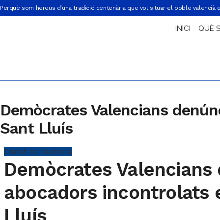
Perquè som hereus d’una tradició centenària que vol situar el poble valencià 
INICI
QUÈ 
Demòcrates Valencians denúnc
Sant Lluís
Ciutat de València
Demòcrates Valencians
abocadors incontrolats 
Lluís