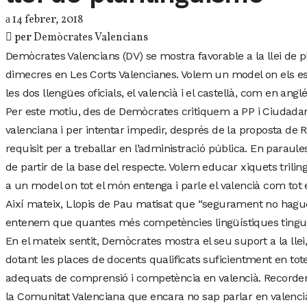
14 febrer, 2018
per
Demòcrates Valencians
Demòcrates Valencians (DV) se mostra favorable a la llei de p
dimecres en Les Corts Valencianes. Volem un model on els e
les dos llengües oficials, el valencià i el castellà, com en anglé
Per este motiu, des de Demòcrates critiquem a PP i Ciudadano
valenciana i per intentar impedir, després de la proposta de R
requisit per a treballar en l’administració pública. En parau
de partir de la base del respecte. Volem educar xiquets trili
a un model on tot el món entenga i parle el valencià com tot el
Així mateix, Llopis de Pau matisat que “segurament no haguér
entenem que quantes més competències lingüístiques tinguen 
En el mateix sentit, Demòcrates mostra el seu suport a la llei,
dotant les places de docents qualificats suficientment en tote
adequats de comprensió i competència en valencià. Recorde
la Comunitat Valenciana que encara no sap parlar en valenci