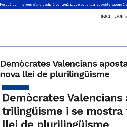
Perquè som hereus d’una tradició centenària que vol situar el poble valencià 
INICI
QUÈ 
Demòcrates Valencians aposta p
nova llei de plurilingüisme
Comunicats
Demòcrates Valencians 
trilingüisme i se mostra
llei de plurilingüisme