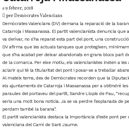
9 febrer, 2018
per
Demòcrates Valencians
Demòcrates Valencians (DV) demana la reparació de la baran
Catarroja i Massanassa. El partit valencianista denuncia que 
va derivar, no s’ha reparat esta part del pont, una construcció
DV afirma que les actuals tanques que protegixen, mínimame
que s’ha acabat per deixar abandonats en grans blocs part de
de la comarca. Per eixe motiu, els valencianistes insten a les
aclarir qui té la titularitat del pont i posar-se a treballar ab
Al mateix tems, des de Demòcrates recorden que la Diputaci
els ajuntaments de Catarroja i Massanassa per a obtindré les 
paraules del portaveu del partit, Sandre Llopis de Pau, “recu
seria una molt bona noticia. Ja se va perdre l’esplanada de p
perdam també la barana”.
El partit valencianista destaca la importància d’este pont per
valenciana del Camí de Sant Jaume.