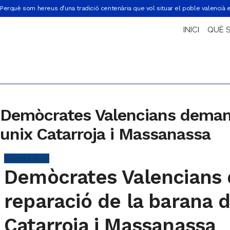
Perquè som hereus d’una tradició centenària que vol situar el poble valencià 
INICI
QUÈ 
Demòcrates Valencians demana 
unix Catarroja i Massanassa
l'Horta Sud
Demòcrates Valencians
reparació de la barana 
Catarroja i Massanassa