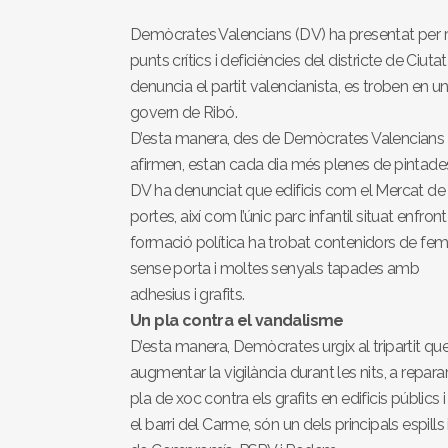
Demòcrates Valencians (DV) ha presentat per 
punts crítics i deficiències del districte de Ciut
denuncia el partit valencianista, es troben en u
govern de Ribó.
D’esta manera, des de Demòcrates Valencians s’
afirmen, estan cada dia més plenes de pintades
DV ha denunciat que edificis com el Mercat de 
portes, així com l’únic parc infantil situat enfron
formació política ha trobat contenidors de fem
sense porta i moltes senyals tapades amb
adhesius i grafits.
Un pla contra el vandalisme
D’esta manera, Demòcrates urgix al tripartit que
augmentar la vigilància durant les nits, a repar
pla de xoc contra els grafits en edificis públics
el barri del Carme, són un dels principals espi