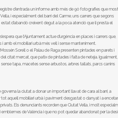
registre d’entrada un informe amb més de 90 fotografies que mos
at Vella, i especialment del barri del Carme, uns carrers que segons
n estat d’abandó creixent degut a la poca atenció que li presta el
espera que l’Ajuntament actue d’urgència en places i carrers que,
 i amb el mobiliari urbà més vell i sense manteniment.
Mossén Sorell o el Palau de Raga presenten pintades en parets i
t del citat mercat, que patix de pintades i falta de neteja. Igualment,
 sense tapa, macetes sense arbustos, arbres tallats, parcs canins
 governa la ciutat a donar un important llavat de cara al barri, a
ar tot aquell mobiliari urbà i paviment desgastat o danyat i a enceta
 i privats. Els denunciants recorden que Ciutat Vella, i molt especial
lls i emblemes de València i que no pot quedar abandonat per la desí