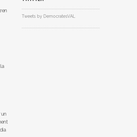
tren
Tweets by DemocratesVAL
 la
r un
ment
dia