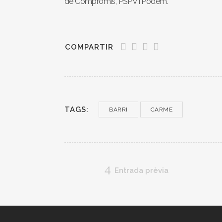
de Compromís, PSPV i Podem.
COMPARTIR
TAGS:
BARRI
CARME
Entrada prèvia