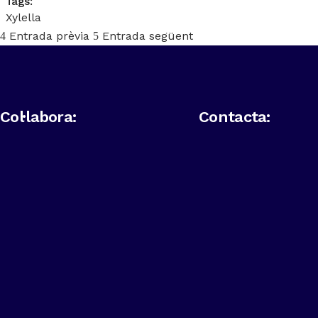
Tags:
Xylella
Entrada prèvia
Entrada següent
Col·labora:
Contacta: