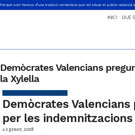
Perquè som hereus d’una tradició centenària que vol situar el poble valencià 
INICI
QUÈ 
Demòcrates Valencians pregunt
la Xylella
Comunicats
la Marina Baixa
Demòcrates Valencians p
per les indemnitzacions 
2 gener, 2018