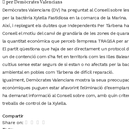
per
Demòcrates Valencians
Demòcrates Valencians (DV) ha preguntat al Consell sobre le
per la bactèria Xylella Fastidiosa en la comarca de la Marina.
Així, i replegant els dubtes que Independents Per Tàrbena ha
Consell el motiu del canvi de grandària de les zones de quar
la quantitat econòmica que perceb l’empresa TRAGSA per arr
El partit qüestiona que haja de ser directament un protocol d’e
un de contenció com s’ha fet en territoris com les Illes Bale
cultius sense estar segurs de si estan o no afectats per la b
ambiental en pobles com Tàrbena de difícil reparació.
Igualment, Demòcrates Valencians mostra la seua preocupaci
econòmiques puguen estar afavorint l’eliminació d’exemplars 
ha demanat informació al Consell sobre com, amb quin criter
treballs de control de la Xylella.
Compartir
Share on: