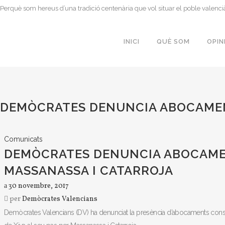
Perquè som hereus d’una tradició centenària que vol situar el poble valenci
INICI
QUÈ SOM
OPIN
DEMÒCRATES DENUNCIA ABOCAMEN
Comunicats
DEMÒCRATES DENUNCIA ABOCAME
MASSANASSA I CATARROJA
30 novembre, 2017
per
Demòcrates Valencians
Demòcrates Valencians (DV) ha denunciat la presència d’abocaments constan