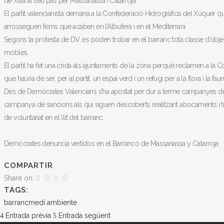
de Xiva al seu pas per Massanassa i Catarroja.
El partit valencianista demana a la Confederació Hidrogràfica del Xúquer q
arrosseguen fems que acaben en l’Albufera i en el Mediterrani.
Segons la protesta de DV, es poden trobar en el barranc tota classe d’objec
mobles.
El partit ha fet una crida als ajuntaments de la zona perquè reclamen a la
que hauria de ser, per al partit, un espai verd i un refugi per a la flora i la fa
Des de Demòcrates Valencians s’ha apostat per dur a terme campanyes de co
campanya de sancions als qui siguen descoberts realitzant abocaments i tre
de voluntariat en el llit del barranc.
Demòcrates denuncia vertidos en el Barranco de Massanassa y Catarroja
COMPARTIR
Share on:
TAGS:
barranc
medi ambiente
Entrada prèvia
Entrada següent