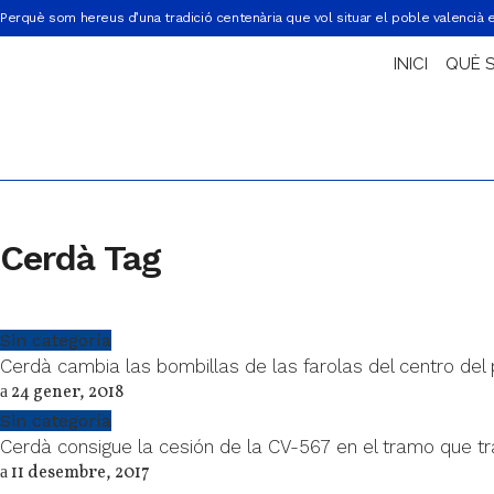
Perquè som hereus d’una tradició centenària que vol situar el poble valencià 
INICI
QUÈ 
Cerdà Tag
Sin categoría
Cerdà cambia las bombillas de las farolas del centro del
24 gener, 2018
Sin categoría
Cerdà consigue la cesión de la CV-567 en el tramo que tr
11 desembre, 2017