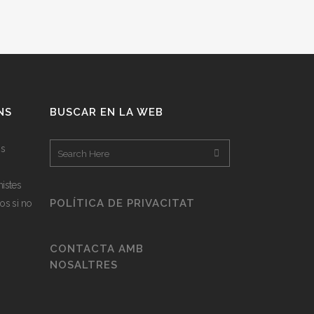
NS
BUSCAR EN LA WEB
os
istes
POLÍTICA DE PRIVACITAT
os si no
CONTACTA AMB
NOSALTRES