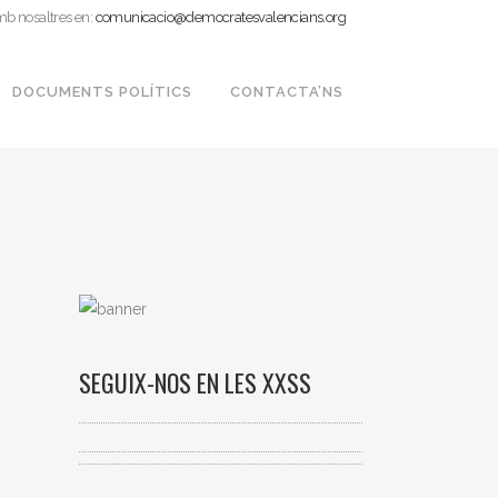
mb nosaltres en:
comunicacio@democratesvalencians.org
DOCUMENTS POLÍTICS
CONTACTA’NS
SEGUIX-NOS EN LES XXSS