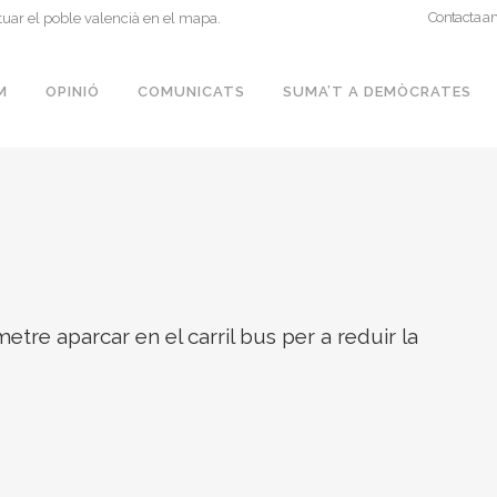
Contacta a
tuar el poble valencià en el mapa.
M
OPINIÓ
COMUNICATS
SUMA’T A DEMÒCRATES
e aparcar en el carril bus per a reduir la