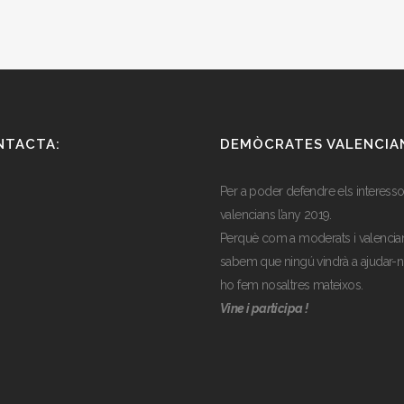
NTACTA:
DEMÒCRATES VALENCIA
Per a poder defendre els interess
valencians l’any 2019.
Perquè com a moderats i valencian
sabem que ningú vindrà a ajudar-n
ho fem nosaltres mateixos.
Vine i participa !