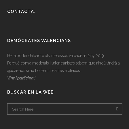
CONTACTA:
DEMÒCRATES VALENCIANS
Per a poder defendre els interessos valencians l’any 2019.
Perquè com a moderats i valencianistes sabem que ningú vindrà a
ajudar-nos si no ho fem nosaltres mateixos.
Vine i participa !
BUSCAR EN LA WEB