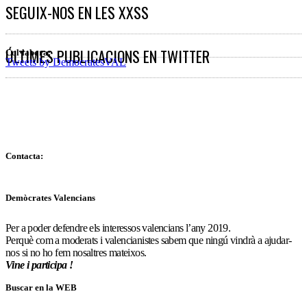
SEGUIX-NOS EN LES XXSS
ÚLTIMES PUBLICACIONS EN TWITTER
Col·labora:
Tweets by DemocratesVAL
Contacta:
Demòcrates Valencians
Per a poder defendre els interessos valencians l’any 2019.
Perquè com a moderats i valencianistes sabem que ningú vindrà a ajudar-
nos si no ho fem nosaltres mateixos.
Vine i participa !
Buscar en la WEB