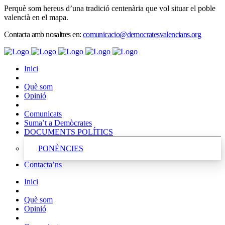
Perquè som hereus d’una tradició centenària que vol situar el poble
valencià en el mapa.
Contacta amb nosaltres en:
comunicacio@democratesvalencians.org
Inici
Què som
Opinió
Comunicats
Suma’t a Demòcrates
DOCUMENTS POLÍTICS
PONÈNCIES
Contacta’ns
Inici
Què som
Opinió