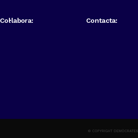
Col·labora:
Contacta:
© COPYRIGHT DEMÒCRATES 