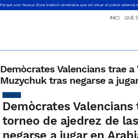
Perquè som hereus d’una tradició centenària que vol situar el poble valencià 
INICI
QUÈ 
Demòcrates Valencians trae a V
Muzychuk tras negarse a jugar
General
Demòcrates Valencians t
torneo de ajedrez de la
negarse a jugar en Arabi