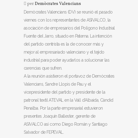
per
Demòcrates Valencians
Demòcrates Valencians (DV) se reunió el pasado
viernes con los representantes de ASIVALCO, la
asociación de empresarios del Polígono Industrial
Fuente del Jarro, situado en Paterna. La intención
del partido centrista es la de conocer más y
mejor al empresariado valenciano y el tejido
industrial para poder ayudarlos a solucionar las
carencias que sufren.
A la reunión asistieron el portavoz de Demòcrates
Valencians, Sandre Llopis de Pau y el
vicepresidente del partido y presidente de la
patronal textil ATEVAL en la Vall d’Albaida, Càndid
Penalba. Por la parte empresarial estuvieron
presentes Joaquín Ballester, gerente de
ASIVALCO así como Diego Román y Santiago
Salvador de FEPEVAL.