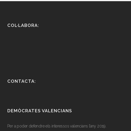
COL·LABORA:
CONTACTA:
DEMÒCRATES VALENCIANS
Per a poder defendre els interessos valencians l’any 2019.