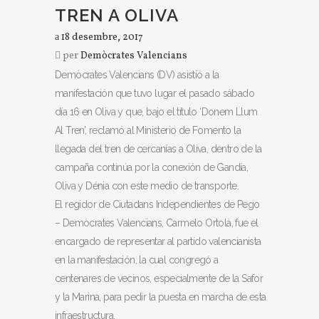
TREN A OLIVA
18 desembre, 2017
per
Demòcrates Valencians
Demòcrates Valencians (DV) asistió a la
manifestación que tuvo lugar el pasado sábado
día 16 en Oliva y que, bajo el título ‘Donem Llum
Al Tren’, reclamó al Ministerio de Fomento la
llegada del tren de cercanías a Oliva, dentro de la
campaña continúa por la conexión de Gandía,
Oliva y Dénia con este medio de transporte.
El regidor de Ciutadans Independientes de Pego
– Demòcrates Valencians, Carmelo Ortolà, fue el
encargado de representar al partido valencianista
en la manifestación, la cual congregó a
centenares de vecinos, especialmente de la Safor
y la Marina, para pedir la puesta en marcha de esta
infraestructura.