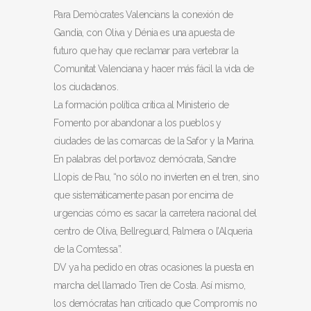
Para Demòcrates Valencians la conexión de
Gandia, con Oliva y Dénia es una apuesta de
futuro que hay que reclamar para vertebrar la
Comunitat Valenciana y hacer más fácil la vida de
los ciudadanos.
La formación política critica al Ministerio de
Fomento por abandonar a los pueblos y
ciudades de las comarcas de la Safor y la Marina.
En palabras del portavoz demócrata, Sandre
Llopis de Pau, “no sólo no invierten en el tren, sino
que sistemáticamente pasan por encima de
urgencias cómo es sacar la carretera nacional del
centro de Oliva, Bellreguard, Palmera o l’Alqueria
de la Comtessa”.
DV ya ha pedido en otras ocasiones la puesta en
marcha del llamado Tren de Costa. Así mismo,
los demócratas han criticado que Compromís no