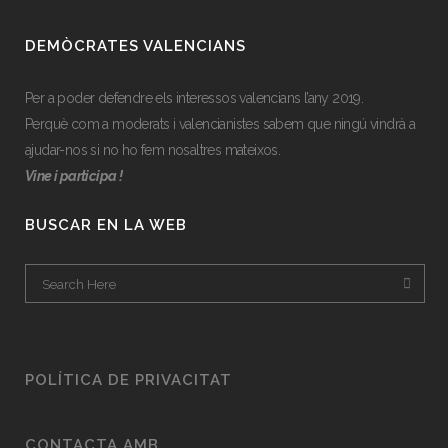
DEMÒCRATES VALENCIANS
Per a poder defendre els interessos valencians l’any 2019.
Perquè com a moderats i valencianistes sabem que ningú vindrà a
ajudar-nos si no ho fem nosaltres mateixos.
Vine i participa !
BUSCAR EN LA WEB
POLÍTICA DE PRIVACITAT
CONTACTA AMB