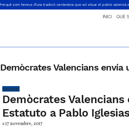
Perquè som hereus d’una tradició centenària que vol situar el poble valencià 
INICI
QUÈ 
Demòcrates Valencians envía u
General
Demòcrates Valencians e
Estatuto a Pablo Iglesia
17 novembre, 2017