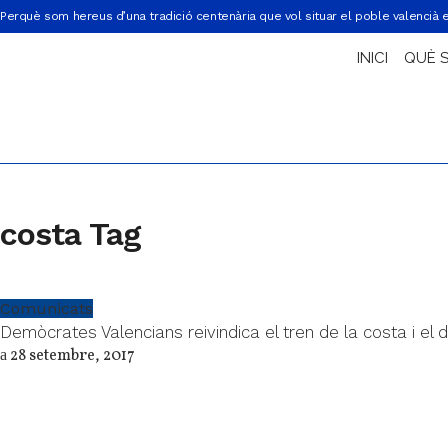
Perquè som hereus d’una tradició centenària que vol situar el poble valencià 
INICI
QUÈ 
costa Tag
Comunicats
Demòcrates Valencians reivindica el tren de la costa i el de
28 setembre, 2017