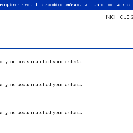
Perquè som hereus d’una tradició centenària que vol situar el poble valencià 
INICI
QUÈ 
orry, no posts matched your criteria.
orry, no posts matched your criteria.
orry, no posts matched your criteria.