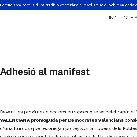
Perquè som hereus d’una tradició centenària que vol situar el poble valencià 
INICI
QUÈ 
Adhesió al manifest
Davant les pròximes eleccions europees que se celebraran el
VALENCIANA promoguda per Demòcrates Valencians
consi
d’una Europa que reconega i protegisca la riquesa dels Pobles
el ple reconeixement de llengua oficial de la Unió Europea; i