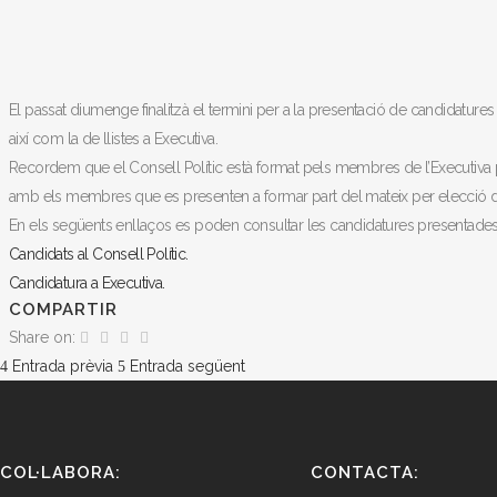
El passat diumenge finalitzà el termini per a la presentació de candidatures
així com la de llistes a Executiva.
Recordem que el Consell Polític està format pels membres de l’Executiva p
amb els membres que es presenten a formar part del mateix per elecció d
En els següents enllaços es poden consultar les candidatures presentades
Candidats al Consell Polític.
Candidatura a Executiva.
COMPARTIR
Share on:
Entrada prèvia
Entrada següent
COL·LABORA:
CONTACTA: