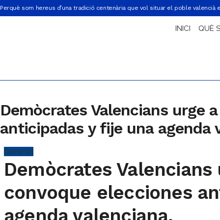
Perquè som hereus d’una tradició centenària que vol situar el poble valencià 
INICI
QUÈ 
Demòcrates Valencians urge a
anticipadas y fije una agenda 
General
Demòcrates Valencians u
convoque elecciones ant
agenda valenciana.