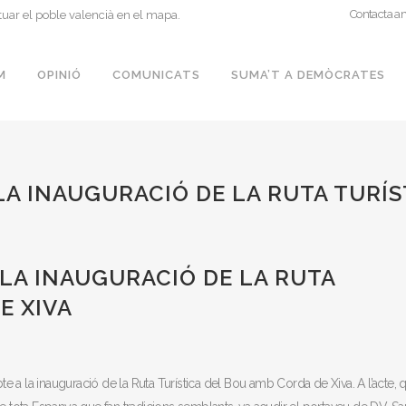
Contacta a
tuar el poble valencià en el mapa.
M
OPINIÓ
COMUNICATS
SUMA’T A DEMÒCRATES
LA INAUGURACIÓ DE LA RUTA TURÍS
 LA INAUGURACIÓ DE LA RUTA
E XIVA
e a la inauguració de la Ruta Turística del Bou amb Corda de Xiva. A l’acte, 