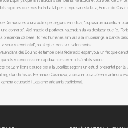
 de tota Espanya que fan tradicions semblants, va acudir el portaveu de DV, S
els regidors que més ha treballat per a impulsar esta Ruta, Fernando Casan
 de Demòcrates a una acte que, segons va indicar, “suposa un autèntic moto
una comarca”. Així mateix, el portaveu valencianista va destacar que “el ‘Tori
 presència d’albaes i torres humanes similars a la muixeranga, a banda dels
la seua valencianitat”, ha afegit el portaveu valencianista.
Valenciana del Bou ho és també de la federació espanyola, un fet que denot
 i que els valencians som capdavanters en molts àmbits socials.
te de 12 milions d’euros per a la localitat segons un estudi presentat per la
 al regidor de festes, Fernando Casanova, la seua implicació en mantindre viva
 genera ocupació i lliga amb artesania tradicional.