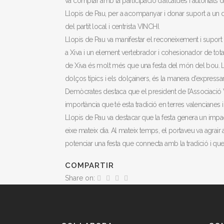
va comptar amb la participació d’alcaldes i autoritats
Llopis de Pau, per a acompanyar i donar suport a un d
del partit local i centrista VINCHI.
Llopis de Pau va manifestar el reconeixement i suport
a Xiva i un element vertebrador i cohesionador de tota 
de Xiva és molt més que una festa del món del bou. La
dolços típics i els dolçainers, és la manera d’expressar 
Demòcrates destaca que el president de l’Associació 
importància que té esta tradició en terres valencianes
Llopis de Pau va destacar que la festa genera un impac
eixe mateix dia. Al mateix temps, el portaveu va agrair
potenciar una festa que connecta amb la tradició i que
COMPARTIR
Share on: