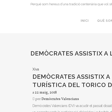
Perquè som hereus d’una tradició centenària que vol si
INICI
QUÈ SO
DEMÒCRATES ASSISTIX A 
Xiva
DEMÒCRATES ASSISTIX A
TURÍSTICA DEL TORICO D
22 maig, 2018
per
Demòcrates Valencians
Demòcrates Valencians (DV) va acudir el passat dissabt