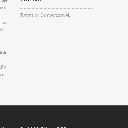
andre
ova,
Tweets by DemocratesVAL
r per
co’
a la
 UPV
 i