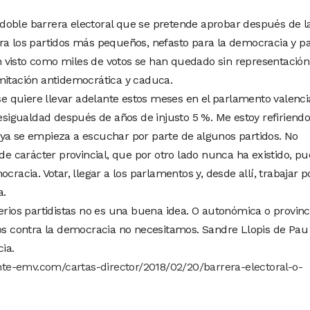
 doble barrera electoral que se pretende aprobar después de l
ara los partidos más pequeños, nefasto para la democracia y p
 visto como miles de votos se han quedado sin representación
imitación antidemocrática y caduca.
e quiere llevar adelante estos meses en el parlamento valenci
igualdad después de años de injusto 5 %. Me estoy refiriendo
 ya se empieza a escuchar por parte de algunos partidos. No
 carácter provincial, que por otro lado nunca ha existido, p
cracia. Votar, llegar a los parlamentos y, desde allí, trabajar p
a.
ios partidistas no es una buena idea. O autonómica o provinci
s contra la democracia no necesitamos. Sandre Llopis de Pau
ia.
nte-emv.com/cartas-director/2018/02/20/barrera-electoral-o-