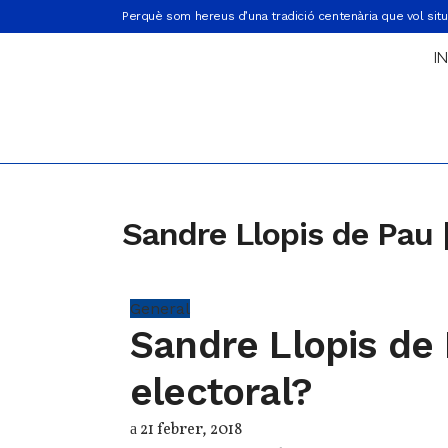
Perquè som hereus d’una tradició centenària que vol situ
IN
Sandre Llopis de Pau 
General
Sandre Llopis de 
electoral?
21 febrer, 2018