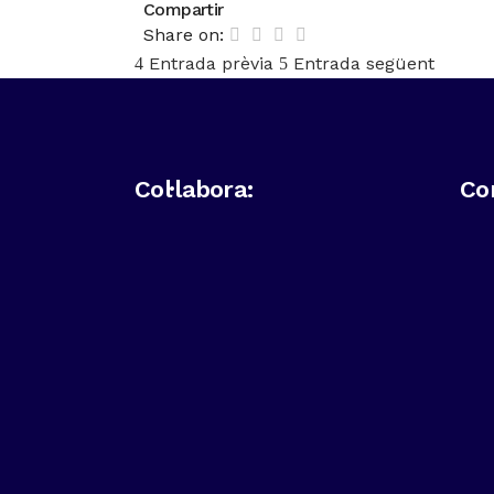
Compartir
Share on:
Entrada prèvia
Entrada següent
Col·labora:
Co