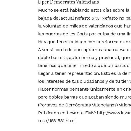
per
Demòcrates Valencians
Mucho se está hablando estos días sobre la
bajada del actual nefasto 5 %. Nefasto no p
la voluntad de miles de valencianos que han
las puertas de les Corts por culpa de una l
Hay que tener cuidado con la reforma que s
A ver si con todo consagramos una nueva des
doble barrera, autonómica y provincial, que
tenemos que tener miedo a que un partido de
llegar a tener representación. Esto es la demo
los intereses de tus ciudadanos y de tu tierr
Hacer normas pensante únicamente en criter
pero dobles barras que acaban siendo muro
(Portavoz de Demócratas Valencianos) Valenc
Publicado en Levante-EMV:
http://www.leva
mur/1681531.html