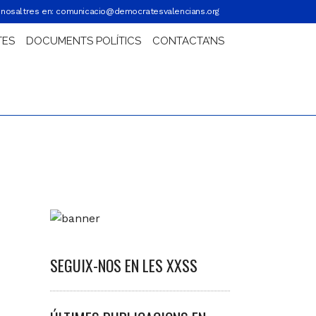
nosaltres en:
comunicacio@democratesvalencians.org
TES
DOCUMENTS POLÍTICS
CONTACTA’NS
SEGUIX-NOS EN LES XXSS