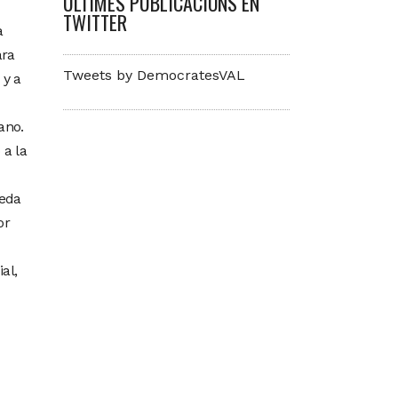
ÚLTIMES PUBLICACIONS EN
TWITTER
a
ara
Tweets by DemocratesVAL
 y a
ano.
 a la
ueda
or
al,