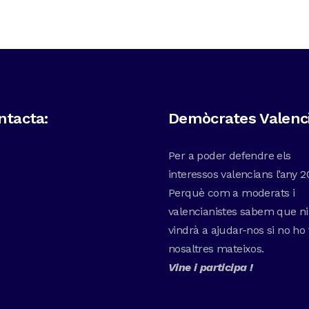
ntacta:
Demòcrates Valenc
Per a poder defendre els
interessos valencians l’any 2
Perquè com a moderats i
valencianistes sabem que n
vindrà a ajudar-nos si no ho
nosaltres mateixos.
Vine i participa !