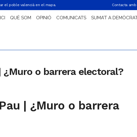
ar el poble valencià en el mapa.
Contacta amb 
ICI
QUÈ SOM
OPINIÓ
COMUNICATS
SUMA’T A DEMÒCRA
| ¿Muro o barrera electoral?
Pau | ¿Muro o barrera