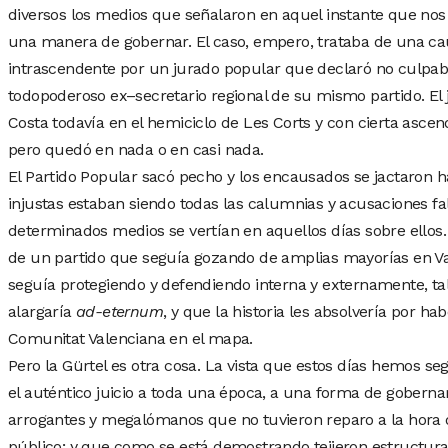
diversos los medios que señalaron en aquel instante que nos
una manera de gobernar. El caso, empero, trataba de una c
intrascendente por un jurado popular que declaró no culpabl
todopoderoso ex–secretario regional de su mismo partido. El 
Costa todavía en el hemiciclo de Les Corts y con cierta asce
pero quedó en nada o en casi nada.
El Partido Popular sacó pecho y los encausados se jactaron 
injustas estaban siendo todas las calumnias y acusaciones fa
determinados medios se vertían en aquellos días sobre ellos
de un partido que seguía gozando de amplias mayorías en Val
seguía protegiendo y defendiendo interna y externamente, t
alargaría
ad-eternum
, y que la historia les absolvería por h
Comunitat Valenciana en el mapa.
Pero la Gürtel es otra cosa. La vista que estos días hemos se
el auténtico juicio a toda una época, a una forma de goberna
arrogantes y megalómanos que no tuvieron reparo a la hora 
público; y que como se está demostrando tejieron estructura