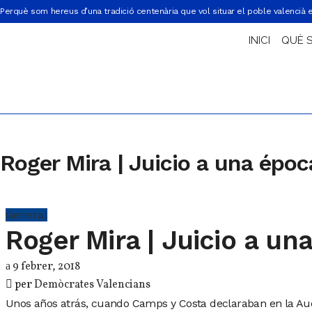
Perquè som hereus d’una tradició centenària que vol situar el poble valencià 
INICI
QUÈ 
Roger Mira | Juicio a una époc
General
Roger Mira | Juicio a un
9 febrer, 2018
per
Demòcrates Valencians
Unos años atrás, cuando Camps y Costa declaraban en la Au