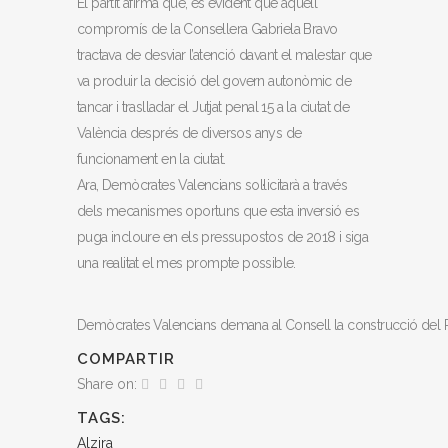
El partit afirma que, és evident que aquell
compromís de la Consellera Gabriela Bravo
tractava de desviar l’atenció davant el malestar que
va produir la decisió del govern autonòmic de
tancar i traslladar el Jutjat penal 15 a la ciutat de
València després de diversos anys de
funcionament en la ciutat.
Ara, Demòcrates Valencians sol·licitarà a través
dels mecanismes oportuns que esta inversió es
puga incloure en els pressupostos de 2018 i siga
una realitat el mes prompte possible.
Demòcrates Valencians demana al Consell la construcció del Pal
COMPARTIR
Share on:
TAGS:
Alzira