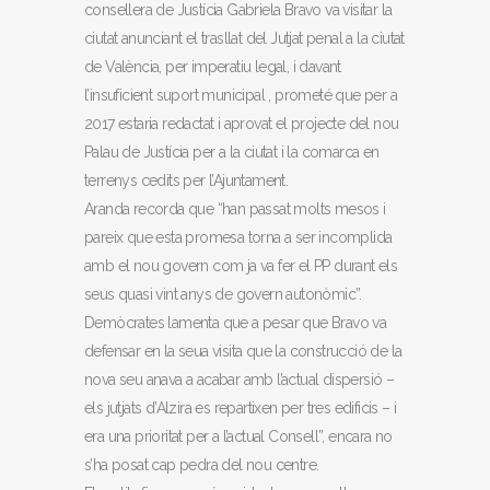
consellera de Justícia Gabriela Bravo va visitar la
ciutat anunciant el trasllat del Jutjat penal a la ciutat
de València, per imperatiu legal, i davant
l’insuficient suport municipal , prometé que per a
2017 estaria redactat i aprovat el projecte del nou
Palau de Justícia per a la ciutat i la comarca en
terrenys cedits per l’Ajuntament.
Aranda recorda que “han passat molts mesos i
pareix que esta promesa torna a ser incomplida
amb el nou govern com ja va fer el PP durant els
seus quasi vint anys de govern autonòmic”.
Demòcrates lamenta que a pesar que Bravo va
defensar en la seua visita que la construcció de la
nova seu anava a acabar amb l’actual dispersió –
els jutjats d’Alzira es repartixen per tres edificis – i
era una prioritat per a l’actual Consell”, encara no
s’ha posat cap pedra del nou centre.