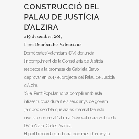
CONSTRUCCIÓ DEL
PALAU DE JUSTÍCIA
D’ALZIRA
19 desembre, 2017
per
Demòcrates Valencians
Demòcrates Valencians (DV) denuncia
l’incompliment de la Conselleria de Justícia
respecte a la promesa de Gabriela Bravo
d’aprovar en 2017 el projecte del Palau de Justícia
d’Alzira.
“Si el Partit Popular no va complir amb esta
infraestructura durant els seus anys de govern
,tampoc sembla que ara es materialitze esta
inversió comarcal”, afirma l’advocat i cara visible de
DV a Alzira, Carles Aranda.
El partit recorda que fa ara poc mes d’un any la