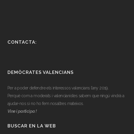
CONTACTA:
DEMÒCRATES VALENCIANS
Per a poder defendre els interessos valencians l’any 2019.
Perquè com a moderats i valencianistes sabem que ningú vindrà a
ajudar-nos si no ho fem nosaltres mateixos.
Vine i participa !
BUSCAR EN LA WEB